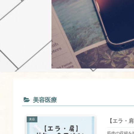
美容医療
美容
【エラ・肩
筋肉の収縮を