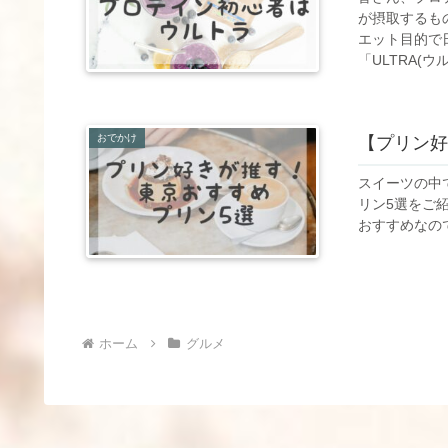
が摂取するも
エット目的で
「ULTRA(
す！
おでかけ
【プリン好
スイーツの中
リン5選をご
おすすめなの
ホーム
グルメ